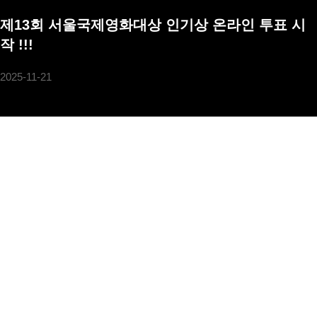
제13회 서울국제영화대상 인기상 온라인 투표 시
작 !!!
2025-11-21
이번 12월 10일 (수) 오후 5시부터 서울 드래곤 시티에서 개최되는
"2025 제13회 서울국제영화대상" 인기 스타상에 대한 온라인 투표가
시작되었다.
이번 온라인 투표는 11월 21일부터 12월 8일까지 '여신 티켓' 사이트
를 통해서 진행된다.
인기 스타상 후보자들은 남, 여 배우 각 5명씩이며, 남자 배우는 박보
검, 김선호, 안효섭, 도경수, 로운 배우이며, 여자 배우는 아이유, 수
지, 윤아, 박은빈, 김혜윤 배우이다.
2024년 인기 스타상은 변우석 배우와 고민지 배우가 수상의 영예를
안았었다.