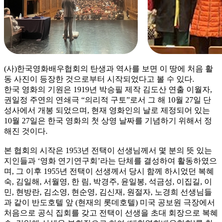
(사)한국영화배우협회의 탄생과 역사를 보면 이 땅에 처음 활
동 사진이 등장한 것으로부터 시작되었다고 볼 수 있다.
한국 영화의 기원은 1919년 박승필 제작 김도산 연출 이월자,
권일정 주연의 연쇄극 “의리적 구토”로서 그 해 10월 27일 단
성사에서 개봉 되었으며, 현재 영화인의 날로 제정되어 있는
10월 27일은 한국 영화의 첫 상영 날짜를 기념하기 위해서 정
해진 것이다.
본 협회의 시작은 1953년 전택이 선생님께서 몇 분의 뜻 있는
지인들과 ‘영화 연기연구회’라는 단체를 결성하여 활동하였으
며, 그 이후 1955년 전택이 선생께서 당시 함께 하시었던 복혜
숙, 김일해, 서월영, 한 림, 박경주, 윤일봉, 석금성, 이집길, 이
민, 현방란, 김소영, 현순영, 김신재, 원절자, 노경희 선생님들
과 같이 반도호텔 앞 (현재의 롯데호텔) 미국 공보원 극장에서
처음으로 공식 집회를 갖고 전택이 선생을 초대 회장으로 복혜