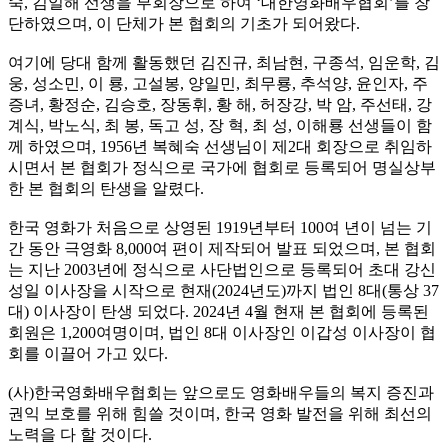
숙, 김일해 선생을 부회장으로 하여 ‘대한영화배우협회’를 창
단하였으며, 이 단체가 본 협회의 기초가 되어왔다.
여기에 당대 함께 활동했던 김진규, 최남현, 구종석, 임운학, 김
웅, 성소민, 이 룡, 고설봉, 양일민, 최무룡, 추석양, 윤인자, 주
증녀, 황정순, 김승호, 장동휘, 황 해, 허장강, 박 암, 주선태, 강
계식, 박노식, 최 봉, 독고 성, 장 혁, 최 성, 이해룡 선생들이 함
께 하였으며, 1956년 복혜숙 선생님이 제2대 회장으로 취임하
시면서 본 협회가 정식으로 국가에 협회로 등록되어 명실상부
한 본 협회의 탄생을 알렸다.
한국 영화가 처음으로 상영된 1919년부터 100여 년이 넘는 기
간 동안 극영화 8,000여 편이 제작되어 발표 되었으며, 본 협회
는 지난 2003년에 정식으로 사단법인으로 등록되어 초대 강신
성일 이사장을 시작으로 현재(2024년도)까지 법인 8대(통상 37
대) 이사장이 탄생 되었다. 2024년 4월 현재 본 협회에 등록된
회원은 1,200여명이며, 법인 8대 이사장인 이갑성 이사장이 협
회를 이끌어 가고 있다.
(사)한국영화배우협회는 앞으로도 영화배우들의 복지 증진과
권익 보호를 위해 힘쓸 것이며, 한국 영화 발전을 위해 최선의
노력을 다 할 것이다.