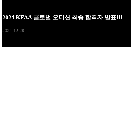
2024 KFAA 글로벌 오디션 최종 합격자 발표!!!
2024-12-20
안녕하십니까?
(사)한국영화배우협회 편원혁 사무국장입니다.
2024 KFAA 글로벌 오디션 최종 합격자를 발표합니다. (별도 개별
통화 예정)
204번 신강현 배우, 321번 김준희 배우, 500번 오재일 배우, 645번
김유민 배우
진심으로 축하드립니다.
앞으로 우리 (사)한국영화배우협회에서는 적극적이고 전문적인
매니지먼트 시스템을 운용하여 함께 성장해 나갈 수 있도록 최선
의 노력을 기울이겠습니다.