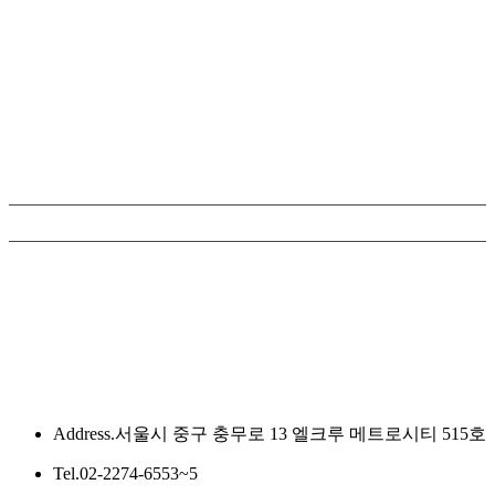
지난 10월 22일 시작된 서류 접수부터 12월 13일 최종 면접까지
함께해 주신 모든 지원자분들께 진심으로 감사드립니다.
저희 (사)한국영화배우협회에서도 앞으로 배우가 되기를 희망하
시는 재능과 패기를 갖춘 인재들을 계속 발굴하고 성장시켜 나갈
수 있도록 하겠습니다.
보다 더 준비를 잘 해서 2025년에 다시 만나 뵙겠습니다.
감사합니다.
목록
Address.
서울시 중구 충무로 13 엘크루 메트로시티 515호
Tel.
02-2274-6553~5