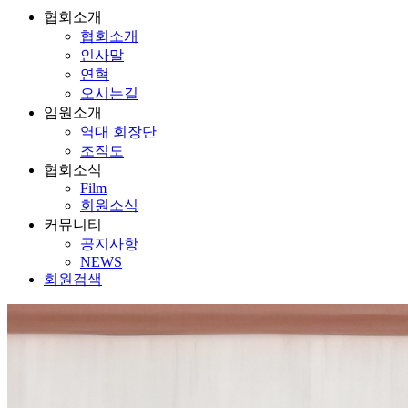
협회소개
협회소개
인사말
연혁
오시는길
임원소개
역대 회장단
조직도
협회소식
Film
회원소식
커뮤니티
공지사항
NEWS
회원검색