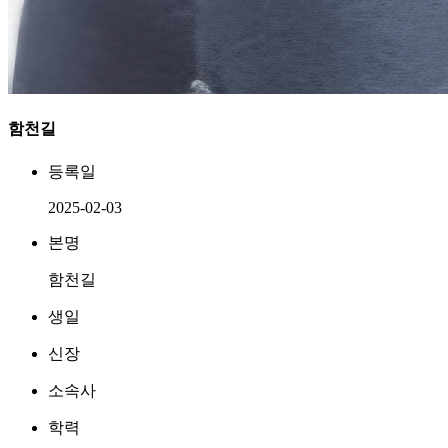
함천길
등록일
2025-02-03
본명
함천길
생일
신장
소속사
학력