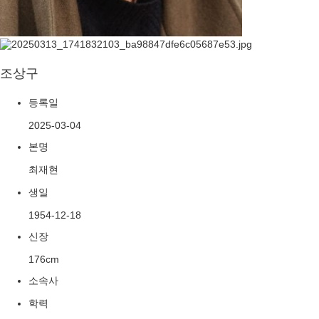
조상구
등록일
2025-03-04
본명
최재현
생일
1954-12-18
신장
176cm
소속사
학력